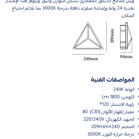
ويبرز ملامح الديكور المعماري بشكل متوازن وأنيق. ويتوفّر هذا الإصدار
بقدرة 24 واط وإضاءة صفراء دافئة بدرجة 3000K بما يلائم احتياج
المكان.
المواصفات الفنية
الواط: 24W
اللومن: 1800 Lm
زاوية الانتشار: 120°
معيار إظهار الألوان (CRI): 80
الجهد الكهربائي: 220/240V
الحجم: 240×209mm
درجة حرارة اللون: 3000K