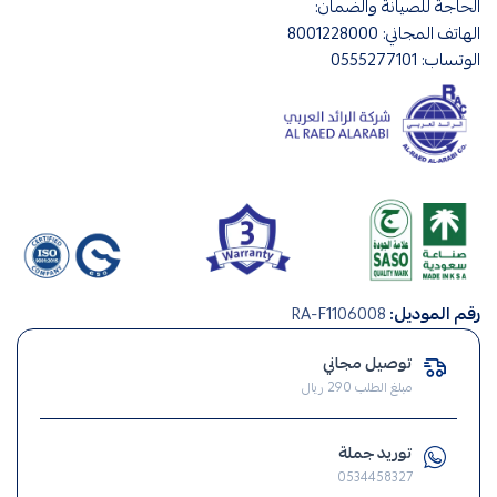
الحاجة للصيانة والضمان:
الهاتف المجاني: 8001228000
الوتساب: 0555277101
صناعة
رقم الموديل:
RA-F1106008
سعودي
,
توصيل مجاني
صيانة
مبلغ الطلب 290 ريال
منزلية
,
توريد جملة
انارة
0534458327
,