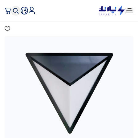
تيار تك إنارة وكهرباء