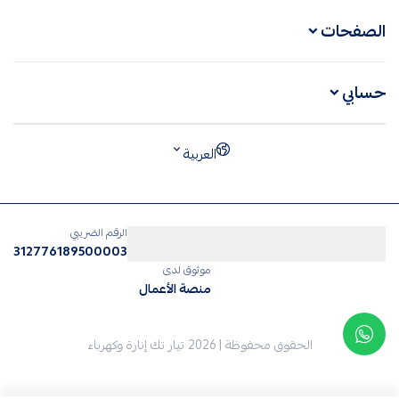
الصفحات
حسابي
العربية
الرقم الضريبي
312776189500003
موثوق لدى
منصة الأعمال
الحقوق محفوظة | 2026
تيار تك إنارة وكهرباء