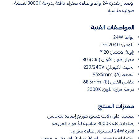
الإصدار بقدرة 24 واط وإضاءة صفراء دافئة بدرجة 3000K لتغطية
ضوئية مناسبة.
المواصفات الفنية
الواط: 24W
اللومن: 2040 Lm
زاوية الانتشار: 120°
معيار إظهار الألوان (CRI): 80
الجهد الكهربائي: 220/240V
الحجم (A): 95×5mm
مقاس القص (B): 68.5mm
درجة حرارة اللون: 3000K
مميزات المنتج
تصميم داون لايت عميق بتوزيع إضاءة متجانس
إضاءة دافئة 3000K مناسبة للأجواء المريحة
قدرة 24W لمستوى إضاءة متوازن
استهلاك منخفض للطاقة مقارنة بإضاءة الهالوجين