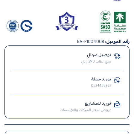
صناعة
رقم الموديل:
RA-F1004008
سعودي
,
توصيل مجاني
صيانة
مبلغ الطلب 290 ريال
منزلية
,
توريد جملة
انارة
0534458327
,
الإنارة
توريد للمشاريع
,
عروض اسعار للشركات والمؤسسات
ضوء