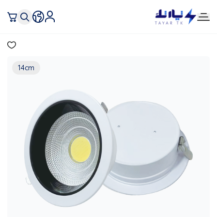
تيار تك إنارة وكهرباء
14cm