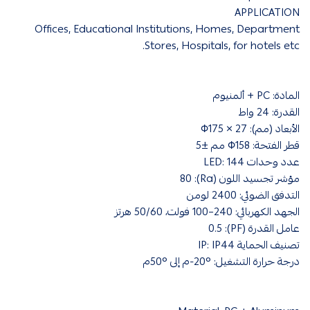
APPLICATION
Offices, Educational Institutions, Homes, Department
Stores, Hospitals, for hotels etc.
المادة: ‎PC + ألمنيوم
القدرة: ‎24 واط
الأبعاد (مم): ‎Φ175 × 27
قطر الفتحة: ‎Φ158 مم ±5
عدد وحدات LED: ‎144
مؤشر تجسيد اللون (Ra): ‎80
التدفق الضوئي: ‎2400 لومن
الجهد الكهربائي: ‎100–240 فولت، 50/60 هرتز
عامل القدرة (PF): ‎0.5
تصنيف الحماية IP: ‎IP44
درجة حرارة التشغيل: ‎-20°‎م إلى ‎50°‎م