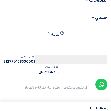
الصفحات
حسابي
العربية
الرقم الضريبي
312776189500003
موثوق لدى
منصة الأعمال
الحقوق محفوظة | 2026
تيار تك إنارة وكهرباء
إضافة للسلة