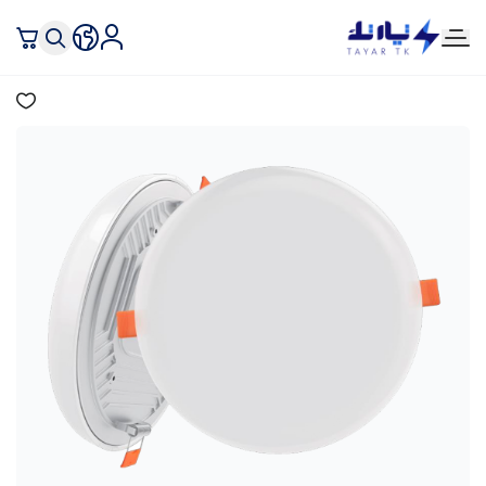
تيار تك إنارة وكهرباء