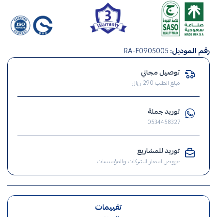
3d
رقم الموديل:
RA-F0905005
توصيل مجاني
مبلغ الطلب 290 ريال
توريد جملة
0534458327
توريد للمشاريع
عروض اسعار للشركات والمؤسسات
تقييمات