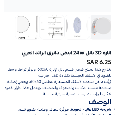
انارة 3D بانل 24w ابيض دائري الرائد العربي
6.25 SAR
يندرج هذا المنتج ضمن قسم بانل الإنارة 60x60، ويوفّر توزيعًا واسعًا
للضوء في الأسقف الجبسية بكفاءة LED احترافية.
يُركَّب داخل فتحات الأسقف المستعارة بمقاس 60x60، ويعطي إضاءة
منتظمة تناسب المكاتب والصفوف والمحلات. ويعمل هذا الطراز بقدرة
24 واط وإضاءة بيضاء لتغطية ضوئية مناسبة.
الوصف
شريحة LED عالية الجودة:
موفّرة للطاقة ومتينة، بضوءٍ ناعم.