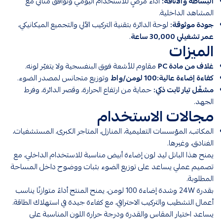
البساطة والأناقة:
أداء مُرضٍ للاستخدام اليومي وتوافق مثالي مع
المشاهد الداخلية.
جودة موثوقة:
لوحة الدائرة بتقنية التركيب الآلي والتجميع الميكانيكي،
عمر تشغيلي 30,000 ساعة
.
الميزات
غلاف من مادة PC
مقاوم للأشعة فوق البنفسجية ولا يتغيّر لونه.
كفاءة إضاءة عالية:100 لومن/واط
وتوزيع متجانس لمصدر الضوء.
مشغّل تيار ثابت ذكي:
حماية من ارتفاع الحرارة، وقصر الدائرة، وفرط
الجهد.
مجالات الاستخدام
المكاتب، المؤسسات التعليمية، المنازل، المتاجر الكبرى، المستشفيات،
الفنادق، وغيرها.
يمنح هذا البانل ليد لون إضاءة أبيض مناسبة للاستخدام الداخلي، مع
تصميم عملي يساعد على توزيع الضوء بثبات ووضوح داخل المساحة
المطلوبة.
بقدرة 24W وشدة إضاءة 100 لومن، يمنح المنتج أداءً متوازنًا يناسب
أعمال التشطيب والتركيب الاحترافي، مع كفاءة جيدة في استهلاك الطاقة.
يساعد اختيار المقاس والقدرة ودرجة حرارة اللون المناسبة على