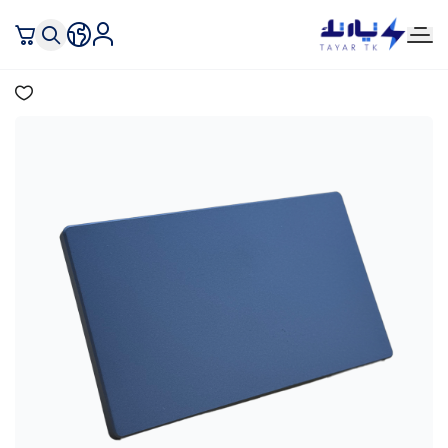
تيار تك إنارة وكهرباء