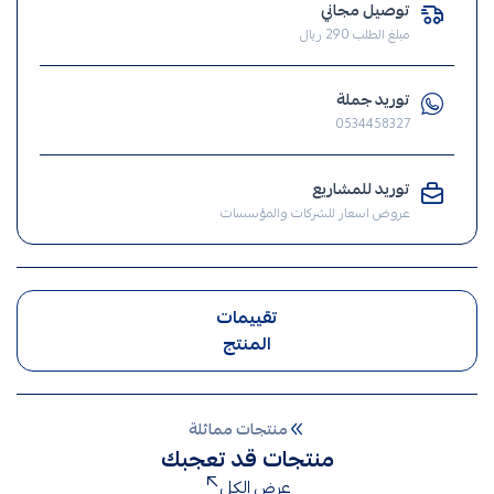
توصيل مجاني
فيش
مبلغ الطلب 290 ريال
,
مفتاح
توريد جملة
,
0534458327
الافياش
,
توريد للمشاريع
افياش
عروض اسعار للشركات والمؤسسات
تقييمات
المنتج
منتجات مماثلة
منتجات قد تعجبك
عرض الكل