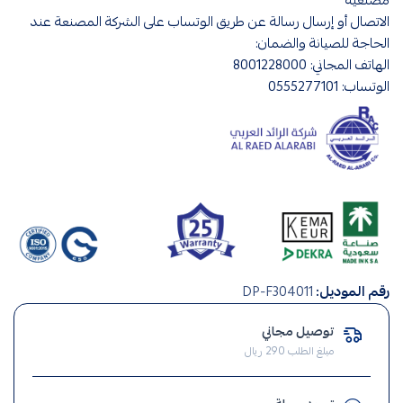
الاتصال أو إرسال رسالة عن طريق الوتساب على الشركة المصنعة عند
الحاجة للصيانة والضمان:
الهاتف المجاني: 8001228000
الوتساب: 0555277101
قواطع
رقم الموديل:
DP-F304011
,
قواطع
توصيل مجاني
كهربائية
مبلغ الطلب 290 ريال
,
طبالين