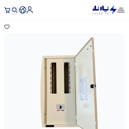
تيار تك إنارة وكهرباء