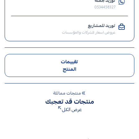
توريد جملة
كهرباء
0534458327
,
طبلون
كهرباء
توريد للمشاريع
عروض اسعار للشركات والمؤسسات
,
طبلون
تقييمات
المنتج
منتجات مماثلة
منتجات قد تعجبك
عرض الكل