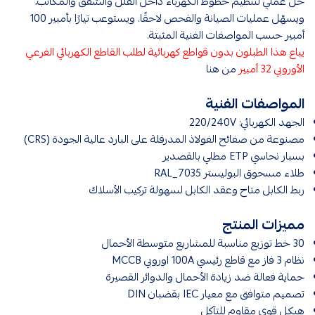
حل عملي لتنظيم خطوط الكهرباء داخل الفلل والشقق والمكاتب،
ويسهّل عمليات الصيانة والفحص لاحقًا. ويستوعب تيارًا بأمبير 100
أمبير حسب المواصفات الفنية المثبتة.
يباع هذا الطبلون بدون قواطع كهربائية لطلب القاطع الكهربائي الفرعي
الأوروبي 32 أمبير
من هنا
المواصفات الفنية
الجهد الكهربائي: 220/240V
مصنوعة من صفائح الفولاذ المدرفلة على البارد عالية الجودة (CRS)
بسبار نحاسي ETP مطلي بالقصدير
طلاء مسحوق البوليستر RAL_7035
ربط الكابل متاح وعقد الكابل لسهولة تركيب الأسلاك
مميزات المنتج
30 خط توزيع مناسبة للمشاريع متوسطة الأحمال
نظام 3 فاز مع قاطع رئيسي 100A اوروبي MCCB
حماية فعالة ضد زيادة الأحمال والدوائر القصيرة
تصميم متوافق مع معيار IEC بقضبان DIN
هيكل قوي مقاوم للتآكل