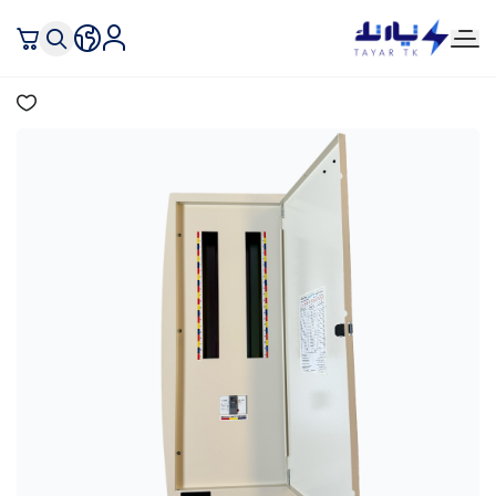
تيار تك إنارة وكهرباء