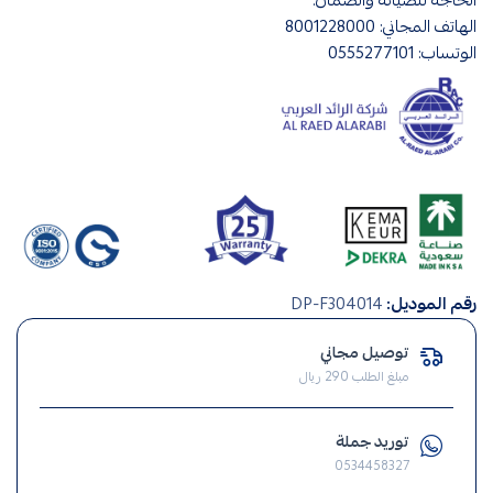
الهاتف المجاني: 8001228000
الوتساب: 0555277101
قواطع
رقم الموديل:
DP-F304014
,
قواطع
توصيل مجاني
كهربائية
مبلغ الطلب 290 ريال
,
طبالين
توريد جملة
كهرباء
0534458327
,