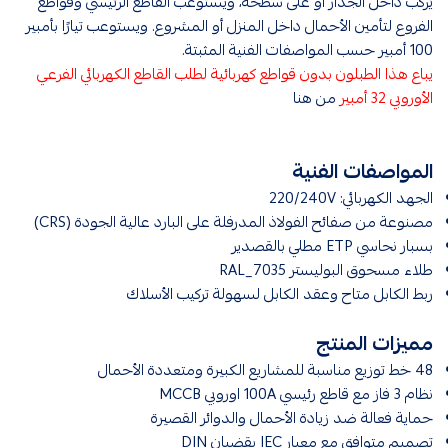
يُركَّب داخل الجدار أو على سطحه، ويستوعب القاطع الرئيسي وقواطع
الفروع لتأمين الأحمال داخل المنزل أو المشروع. ويستوعب تيارًا بأمبير
100 أمبير حسب المواصفات الفنية المثبتة.
يباع هذا الطبلون بدون قواطع كهربائية لطلب القاطع الكهربائي الفرعي
الأوروبي 32 أمبير
من هنا
المواصفات الفنية
الجهد الكهربائي: 220/240V
مصنوعة من صفائح الفولاذ المدرفلة على البارد عالية الجودة (CRS)
بسبار نحاسي ETP مطلي بالقصدير
طلاء مسحوق البوليستر RAL_7035
ربط الكابل متاح وعقد الكابل لسهولة تركيب الأسلاك
مميزات المنتج
48 خط توزيع مناسبة للمشاريع الكبيرة ومتعددة الأحمال
نظام 3 فاز مع قاطع رئيسي 100A اوروبي MCCB
حماية فعالة ضد زيادة الأحمال والدوائر القصيرة
تصميم متوافق مع معيار IEC بقضبان DIN