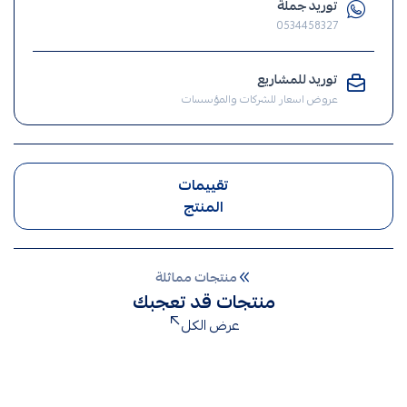
توريد جملة
,
0534458327
انارة
,
توريد للمشاريع
الإنارة
عروض اسعار للشركات والمؤسسات
,
ضوء
,
كشاف
تقييمات
طاقة
المنتج
شمسية
,
طاقة
منتجات مماثلة
شمسية
منتجات قد تعجبك
,
عرض الكل
كشافات
طاقة
شمسية
,