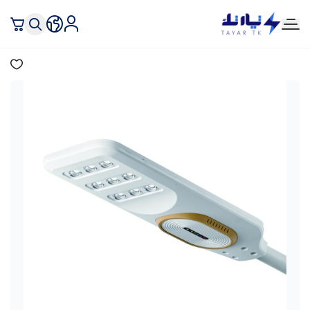
تيار تك إنارة وكهرباء