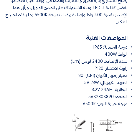
يصلح لمشاريع إنارة الطرق والممرات والمداخل، ويعدّ خيارًا اقتصاديًا
بفضل كفاءة الـ LED وقلة الاستهلاك على المدى الطويل. ويأتي هذا
الإصدار بقدرة 400 واط وإضاءة بيضاء بدرجة 6500K بما يلائم احتياج
المكان.
المواصفات الفنية
درجة الحماية: IP65
الواط: 400W
شدة الإضاءة: 2400 لومن (Lm)
زاوية الانتشار: 120°
معيار إظهار الألوان (CRI): 80
الجهد الكهربائي: 5V 23W
البطارية: 3.2V 24AH
الحجم: 890×280×56
درجة حرارة اللون: 6500K