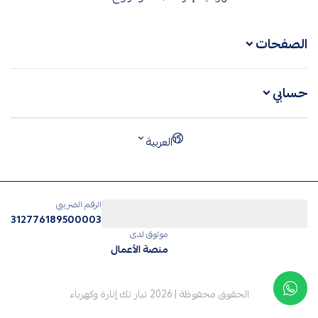
الصفحات
حسابي
العربية
الرقم الضريبي
312776189500003
موثوق لدى
منصة الأعمال
الحقوق محفوظة | 2026
تيار تك إنارة وكهرباء