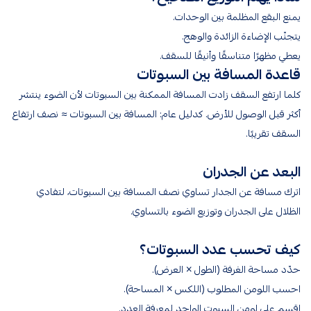
يمنع البقع المظلمة بين الوحدات.
يتجنّب الإضاءة الزائدة والوهج.
يعطي مظهرًا متناسقًا وأنيقًا للسقف.
قاعدة المسافة بين السبوتات
كلما ارتفع السقف زادت المسافة الممكنة بين السبوتات لأن الضوء ينتشر
أكثر قبل الوصول للأرض. كدليل عام: المسافة بين السبوتات ≈ نصف ارتفاع
السقف تقريبًا.
البعد عن الجدران
اترك مسافة عن الجدار تساوي نصف المسافة بين السبوتات، لتفادي
الظلال على الجدران وتوزيع الضوء بالتساوي.
كيف تحسب عدد السبوتات؟
حدّد مساحة الغرفة (الطول × العرض).
احسب اللومن المطلوب (اللكس × المساحة).
اقسم على لومن السبوت الواحد لمعرفة العدد.