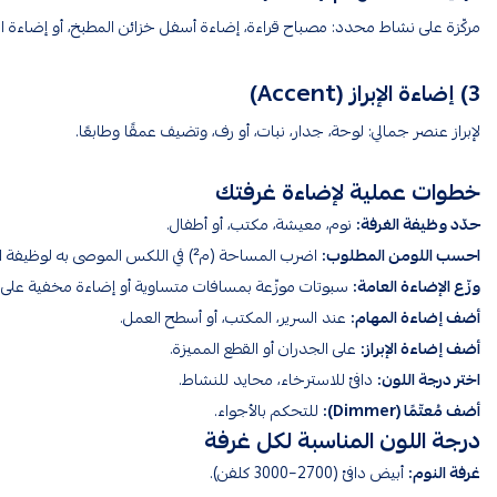
مركّزة على نشاط محدد: مصباح قراءة، إضاءة أسفل خزائن المطبخ، أو إضاءة ا
3) إضاءة الإبراز (Accent)
لإبراز عنصر جمالي: لوحة، جدار، نبات، أو رف، وتضيف عمقًا وطابعًا.
خطوات عملية لإضاءة غرفتك
حدّد وظيفة الغرفة:
نوم، معيشة، مكتب، أو أطفال.
احسب اللومن المطلوب:
اضرب المساحة (م²) في اللكس الموصى به لوظيفة الغرفة.
وزّع الإضاءة العامة:
سبوتات موزّعة بمسافات متساوية أو إضاءة مخفية على ا
أضف إضاءة المهام:
عند السرير، المكتب، أو أسطح العمل.
أضف إضاءة الإبراز:
على الجدران أو القطع المميزة.
اختر درجة اللون:
دافئ للاسترخاء، محايد للنشاط.
أضف مُعتّمًا (Dimmer):
للتحكم بالأجواء.
درجة اللون المناسبة لكل غرفة
غرفة النوم:
أبيض دافئ (2700–3000 كلفن).