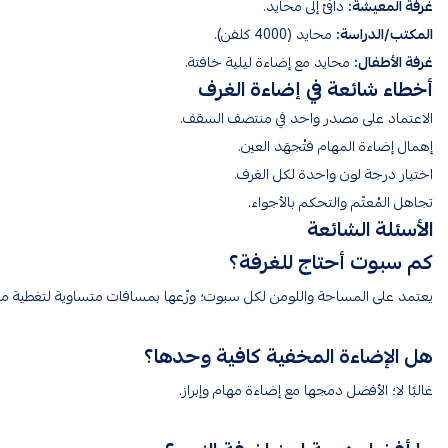
غرفة المعيشة:
دافئ إلى محايد.
المكتب/الدراسة:
محايد (4000 كلفن).
غرفة الأطفال:
محايد مع إضاءة ليلية خافتة.
أخطاء شائعة في إضاءة الغرف
الاعتماد على مصدر واحد في منتصف السقف.
إهمال إضاءة المهام فتُجهَد العين.
اختيار درجة لون واحدة لكل الغرف.
تجاهل المُعتّم والتحكم بالأجواء.
الأسئلة الشائعة
كم سبوت أحتاج للغرفة؟
يعتمد على المساحة واللومن لكل سبوت؛ وزّعها بمسافات متساوية لتغطية م
هل الإضاءة المخفية كافية وحدها؟
غالبًا لا؛ الأفضل دمجها مع إضاءة مهام وإبراز.