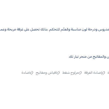
يع مدروس ودرجة لون مناسبة ومُعتّم للتحكم. بذلك تحصل على غرفة مريحة وعمل
ش والمفاتيح
من متجر تيار تك.
إضاءة الغرفة
مراوح شفط
افياش ومفاتيح
اضاءة