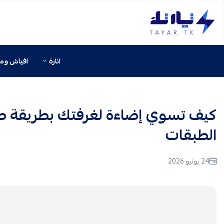
تيار تك إنارة وكهرباء
انارة
افياش ومف
كيف تسوي إضاءة لغرفتك بطريقة صح
الطبقات
24 يونيو 2026