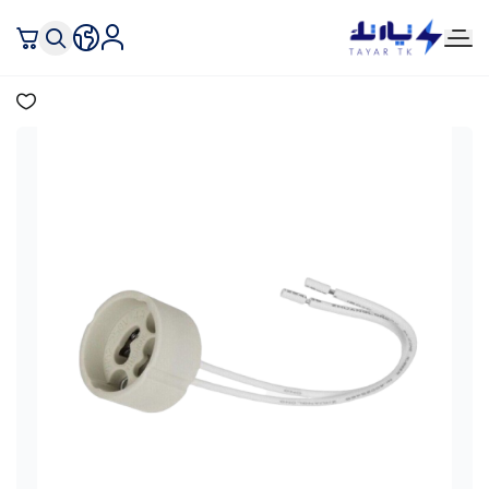
تيار تك إنارة وكهرباء