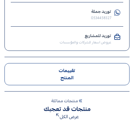
,
توريد جملة
انارة
0534458327
,
الإنارة
توريد للمشاريع
,
عروض اسعار للشركات والمؤسسات
ضوء
,
إنارة
سبوت
تقييمات
لايت
المنتج
,
لمبات
سبوت
منتجات مماثلة
لايت
منتجات قد تعجبك
,
عرض الكل
سبوت
لايت