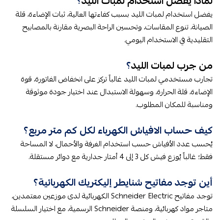
لماذا يفضل استخدام لمبات الليد​​
​؟
يفضل استخدام لمبات الليد بسبب كفاءتها العالية، ثبات الإضاءة، قلة
الصيانة، تنوع المقاسات، وتحسين الراحة البصرية مقارنة بالمصابيح
التقليدية في الاستخدام اليومي.
من جرب لمبات الليد​​
​؟
تجارب مستخدمي لمبات الليد غالباً تركز على انخفاض الفاتورة، قوة
الإضاءة، قلة الحرارة، وسهولة الاستبدال عند اختيار جودة موثوقة
ومناسبة للمكان المطلوب.
كيف حساب الافياش الكهرباء لكل كم متر مربع؟
يُحسب عدد الأفياش حسب استخدام الغرفة والأحمال، لا المساحة
فقط؛ غالباً يُوزع فيش كل 3 إلى 4 أمتار جدارية مع دوائر مستقلة.
أين توجد مفاتيح شنايطر إليكتريك الكهربائية؟
توجد مفاتيح Schneider Electric الكهربائية لدى موزعين معتمدين،
متاجر مواد كهربائية، ومنصة Schneider الرسمية، مع اختيار السلسلة