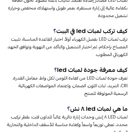
لمبات LED مصادر إضاءة تعتمد ثنائيات باعثة للضوء، تحول الطاقة
بكفاءة عالية إلى إنارة مستقرة، بعمر طويل واستهلاك منخفض وحرارة
تشغيل محدودة.
كيف تركب لمبات led في الببت​​
​؟
تركب لمبات LED بفصل الكهرباء أولاً، اختيار القاعدة المناسبة، تثبيت
المصباح بإحكام، ثم اختبار التشغيل والتأكد من التهوية وتوافق الجهد
الكهربائي المطلوب.
كيف معرفة جودة لمبات led​​
​؟
تعرف جودة لمبات LED من كفاءة اللومن لكل واط، معامل القدرة،
CRI، التبريد، ثبات اللون، الضمان، واعتماد المواصفات الكهربائية
الرسمية الموثوقة للمنتج.
ما هي لمبات led ٨ نش​​
​؟
لمبات LED ٨ إنش وحدات إنارة دائرية غالباً للداون لايت، بقطر تركيب
محدد، تعطي توزيعاً واسعاً وكفاءة مناسبة للأسقف الداخلية والتجارية