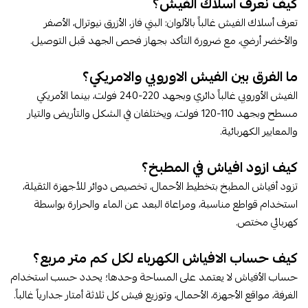
كيف نعرف اسلاك الفيش​؟
تعرف أسلاك الفيش غالباً بالألوان: البني فاز، الأزرق نيوترال، الأصفر
والأخضر أرضي، مع ضرورة التأكد بجهاز فحص الجهد قبل التوصيل.
ما الفرق بين الفيش الاوروبي والامريكي​؟
الفيش الأوروبي غالباً دائري وبجهد 220-240 فولت، بينما الأمريكي
مسطح وبجهد 110-120 فولت، ويختلفان في الشكل والتأريض والتيار
والمعايير الكهربائية.
كيف ازود افياش في المطبخ​؟
تزود أفياش المطبخ بتخطيط الأحمال، تخصيص دوائر للأجهزة الثقيلة،
استخدام قواطع مناسبة، ومراعاة البعد عن الماء والحرارة بواسطة
كهربائي مختص.
كيف حساب الافياش الكهرباء لكل كم متر مربع​؟
حساب الأفياش لا يعتمد على المساحة وحدها؛ يحدد حسب استخدام
الغرفة، مواقع الأجهزة، الأحمال، وتوزيع فيش كل ثلاثة أمتار جدارياً غالباً.