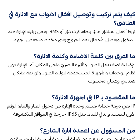
كيف يتم تركيب وتوصيل اقفال الابواب مع الانارة في
الفنادق؟
تربط أقفال الفنادق غالبًا بنظام كرت ذكي أو BMS، يفعل ريليه الإنارة عند
الدخول ويفصل الأحمال بعد الخروج وفق مخطط منخفض الجهد.
ما الفرق بين كلمة الاضاءة وكلمة الانارة؟
الإضاءة تصف فعل الضوء وتأثيره البصري داخل المكان، أما الإنارة فهي
نظام الوحدات والأجهزة المستخدمة لتوليد الضوء وتوزيعه بشكل
هندسي وعملي محسوب.
ما المقصود بـ IP في اجهزة الانارة؟
IP يعني درجة حماية جسم وحدة الإنارة من دخول الغبار والماء؛ الرقم
الأول للصلب، والثاني للماء، مثل IP65 خارجيًا في المواقع المكشوفة.
من المسؤول عن اعمدة انارة الشارع؟
أعمدة إنارة الشارع تتبع عادة الأمانة أو البلدية أو جهة الطريق، وتقدم