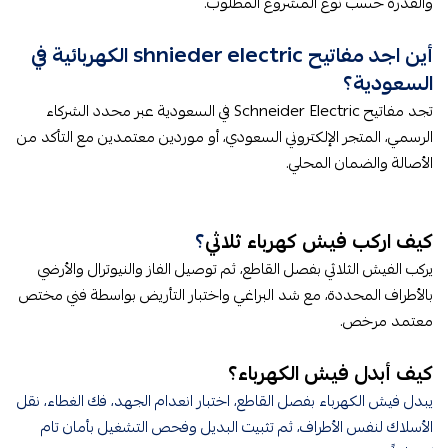
والقدرة حسب نوع المشروع المطلوب.
أين اجد مفاتيح shnieder electric الكهربائية في
السعودية؟
تجد مفاتيح Schneider Electric في السعودية عبر محدد الشركاء
الرسمي، المتجر الإلكتروني السعودي، أو موردين معتمدين مع التأكد من
الأصالة والضمان المحلي.
كيف اركب فيش كهرباء ثلاثي​
؟
يركب الفيش الثلاثي بفصل القاطع، ثم توصيل الفاز والنيوترال والأرضي
بالأطراف المحددة، مع شد البراغي واختبار التأريض بواسطة فني مختص
معتمد مرخص.
كيف أبدل فيش الكهرباء​؟
يبدل فيش الكهرباء بفصل القاطع، اختبار انعدام الجهد، فك الغطاء، نقل
الأسلاك لنفس الأطراف، ثم تثبيت البديل وفحص التشغيل بأمان تام