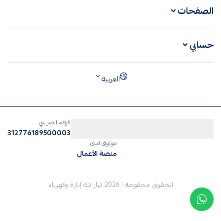
الصفحات
حسابي
العربية
الرقم الضريبي
312776189500003
موثوق لدى
منصة الأعمال
الحقوق محفوظة | 2026
تيار تك إنارة وكهرباء