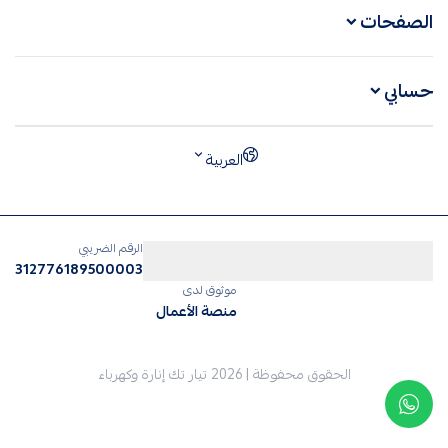
الصفحات
حسابي
العربية
الرقم الضريبي
312776189500003
موثوق لدى
منصة الأعمال
الحقوق محفوظة | 2026
تيار تك إنارة وكهرباء