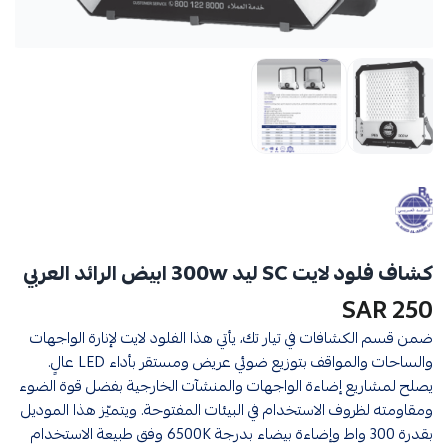
كشاف فلود لايت SC ليد 300w ابيض الرائد العربي
250 SAR
ضمن قسم الكشافات في تيار تك، يأتي هذا الفلود لايت لإنارة الواجهات
والساحات والمواقف بتوزيع ضوئي عريض ومستقر بأداء LED عالٍ.
يصلح لمشاريع إضاءة الواجهات والمنشآت الخارجية بفضل قوة الضوء
ومقاومته لظروف الاستخدام في البيئات المفتوحة. ويتميّز هذا الموديل
بقدرة 300 واط وإضاءة بيضاء بدرجة 6500K وفق طبيعة الاستخدام