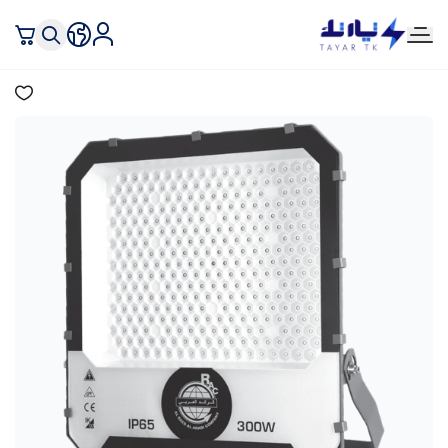
تيار تك إنارة وكهرباء