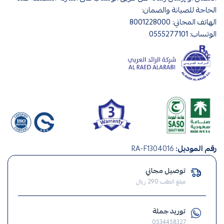
الحاجة للصيانة والضمان:
الهاتف المجاني: 8001228000
الوتساب: 0555277101
صناعة
رقم الموديل:
RA-F1304016
سعودي
,
توصيل مجاني
صيانة
مبلغ الطلب 290 ريال
منزلية
,
توريد جملة
انارة
0534458327