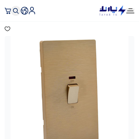
تيار تك إنارة وكهرباء