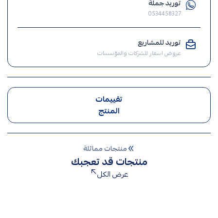
توريد جملة
مفتاح
0534458327
,
الافياش
توريد للمشاريع
,
عروض اسعار للشركات والمؤسسات
افياش
تقييمات
المنتج
منتجات مماثلة
منتجات قد تعجبك
عرض الكل