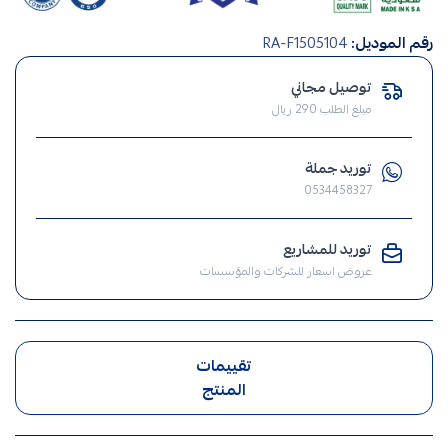
افياش
رقم الموديل:
RA-F1505104
ومفاتيح
,
توصيل مجاني
فيش
مبلغ الطلب 290 ريال
,
مفتاح
توريد جملة
,
0534458327
الافياش
,
توريد للمشاريع
افياش
عروض اسعار للشركات والمؤسسات
تقييمات
المنتج