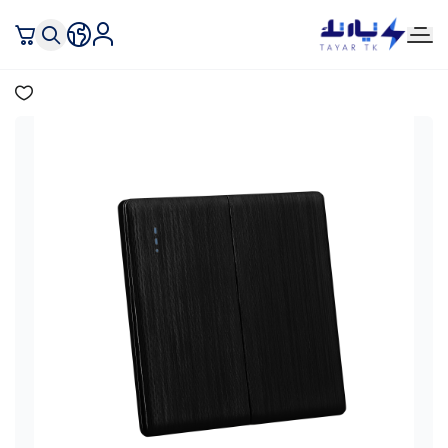
تيار تك إنارة وكهرباء