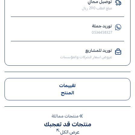
توصيل مجاني
فيش
مبلغ الطلب 290 ريال
,
مفتاح
توريد جملة
,
0534458327
الافياش
,
توريد للمشاريع
افياش
عروض اسعار للشركات والمؤسسات
تقييمات
المنتج
منتجات مماثلة
منتجات قد تعجبك
عرض الكل