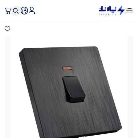
تيار تك إنارة وكهرباء