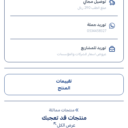
توصيل مجاني
فيش
مبلغ الطلب 290 ريال
,
مفتاح
توريد جملة
,
0534458327
الافياش
,
توريد للمشاريع
افياش
عروض اسعار للشركات والمؤسسات
تقييمات
المنتج
منتجات مماثلة
منتجات قد تعجبك
عرض الكل