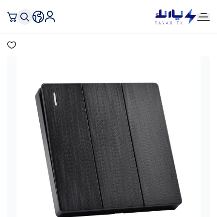
تيار تك إنارة وكهرباء