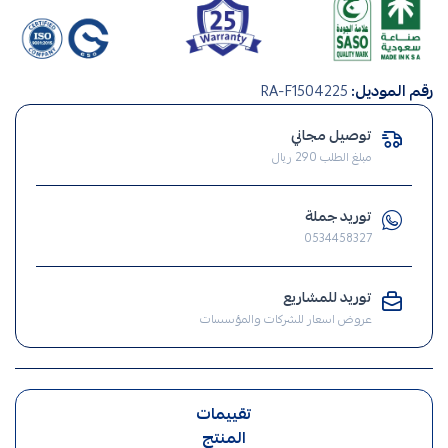
افياش
رقم الموديل:
RA-F1504225
ومفاتيح
,
توصيل مجاني
فيش
مبلغ الطلب 290 ريال
,
مفتاح
توريد جملة
,
0534458327
الافياش
,
توريد للمشاريع
افياش
عروض اسعار للشركات والمؤسسات
تقييمات
المنتج