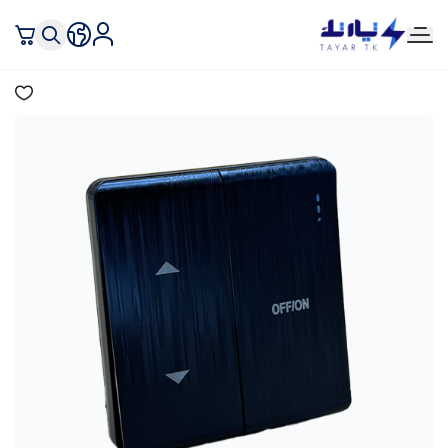
تيار تك إنارة وكهرباء