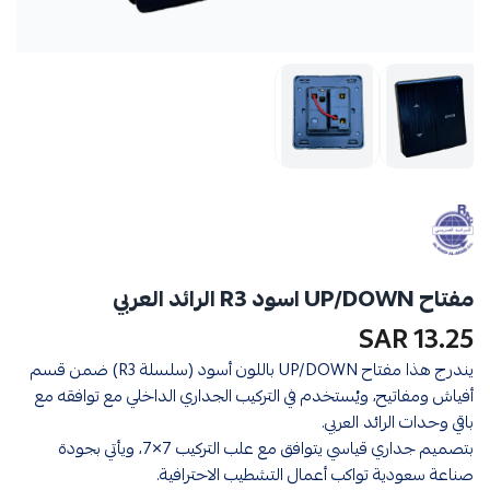
مفتاح UP/DOWN اسود R3 الرائد العربي
13.25 SAR
يندرج هذا مفتاح UP/DOWN باللون أسود (سلسلة R3) ضمن قسم
أفياش ومفاتيح، ويُستخدم في التركيب الجداري الداخلي مع توافقه مع
باقي وحدات الرائد العربي.
بتصميم جداري قياسي يتوافق مع علب التركيب 7×7، ويأتي بجودة
صناعة سعودية تواكب أعمال التشطيب الاحترافية.