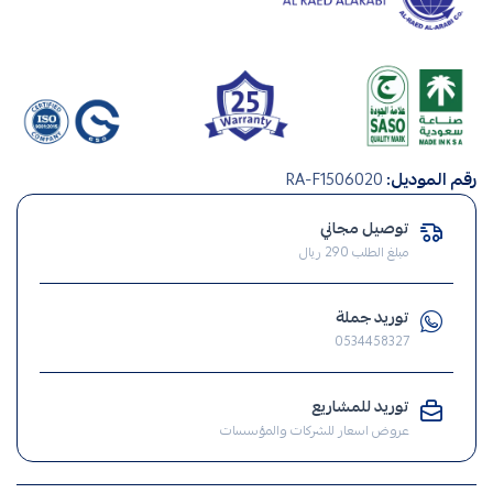
افياش
رقم الموديل:
RA-F1506020
ومفاتيح
,
توصيل مجاني
فيش
مبلغ الطلب 290 ريال
,
مفتاح
توريد جملة
,
0534458327
الافياش
,
توريد للمشاريع
افياش
عروض اسعار للشركات والمؤسسات