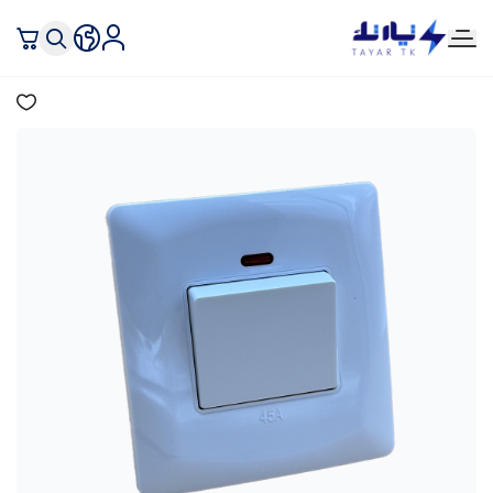
تيار تك إنارة وكهرباء