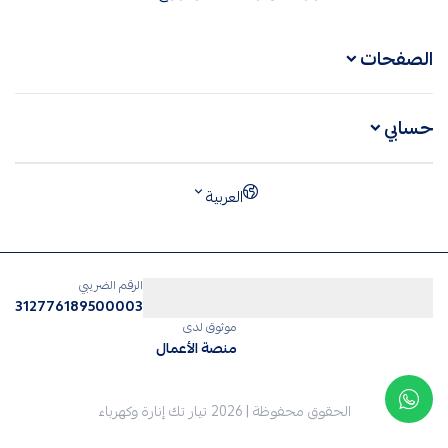
الصفحات
حسابي
العربية
الرقم الضريبي
312776189500003
موثوق لدى
منصة الأعمال
الحقوق محفوظة | 2026
تيار تك إنارة وكهرباء