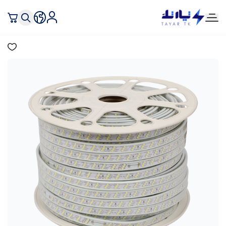
تيار تك إنارة وكهرباء