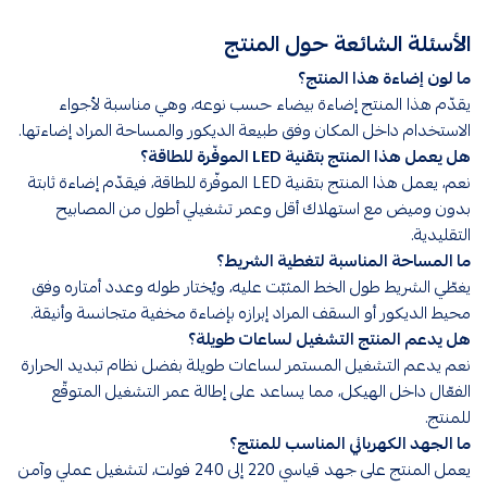
الأسئلة الشائعة حول المنتج
ما لون إضاءة هذا المنتج؟
يقدّم هذا المنتج إضاءة بيضاء حسب نوعه، وهي مناسبة لأجواء
الاستخدام داخل المكان وفق طبيعة الديكور والمساحة المراد إضاءتها.
هل يعمل هذا المنتج بتقنية LED الموفّرة للطاقة؟
نعم، يعمل هذا المنتج بتقنية LED الموفّرة للطاقة، فيقدّم إضاءة ثابتة
بدون وميض مع استهلاك أقل وعمر تشغيلي أطول من المصابيح
التقليدية.
ما المساحة المناسبة لتغطية الشريط؟
يغطّي الشريط طول الخط المثبّت عليه، ويُختار طوله وعدد أمتاره وفق
محيط الديكور أو السقف المراد إبرازه بإضاءة مخفية متجانسة وأنيقة.
هل يدعم المنتج التشغيل لساعات طويلة؟
نعم يدعم التشغيل المستمر لساعات طويلة بفضل نظام تبديد الحرارة
الفعّال داخل الهيكل، مما يساعد على إطالة عمر التشغيل المتوقّع
للمنتج.
ما الجهد الكهربائي المناسب للمنتج؟
يعمل المنتج على جهد قياسي 220 إلى 240 فولت، لتشغيل عملي وآمن