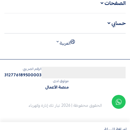
الصفحات
حسابي
العربية
الرقم الضريبي
312776189500003
موثوق لدى
منصة الأعمال
الحقوق محفوظة | 2026
تيار تك إنارة وكهرباء
إضافة للسلة