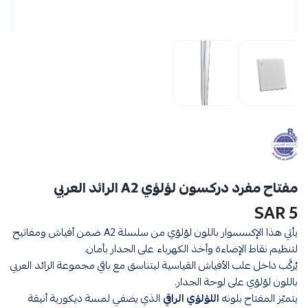
مفتاح مفرد دركسون لؤلؤي A2 الرائد العربي
5 SAR
يأتي هذا الإكسسوار باللون لؤلؤي من سلسلة A2 ضمن أفياش ومفاتيح
لتنظيم نقاط الإضاءة وأخذ الكهرباء على الجدار بأمان.
يُركَّب داخل علب الأفياش القياسية ليتناسق مع باقي مجموعة الرائد العربي
باللون لؤلؤي على لوحة الجدار.
يتميّز المفتاح بلونه
اللؤلؤي الراقي
الذي يضفي لمسة ديكورية أنيقة