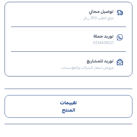
افياش
ومفاتيح
توصيل مجاني
,
مبلغ الطلب 290 ريال
فيش
,
توريد جملة
مفتاح
0534458327
,
الافياش
توريد للمشاريع
,
عروض اسعار للشركات والمؤسسات
افياش
تقييمات
المنتج