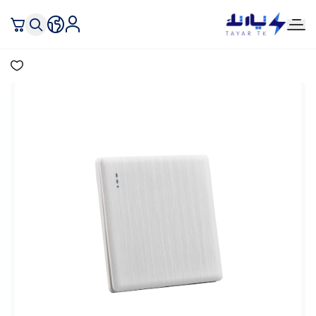
تيار تك إنارة وكهرباء