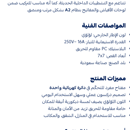
تتناغم مع التشطيبات الداخلية الحديثة، كما أنه مناسب للتركيب ضمن
لوحات الأفياش والمفاتيح بنظام
A2
بشكل مرتب ومنسّق.
المواصفات الفنية
لون الإطار الخارجي: لؤلؤي
القدرة الاستيعابية للتيار: 250V~ 16A
البلاستيك: PC مقاوم للحريق
أبعاد القص: 7x7
بلد الصنع: صناعة سعودية
مميزات المنتج
مفتاح مفرد للتحكّم في
دائرة كهربائية واحدة
تصميم دركسون عملي وسهل الاستخدام اليومي
اللون اللؤلؤي يضيف لمسة ديكورية أنيقة للمكان
خامة مقاومة للحريق تزيد من الأمان والمتانة
مناسب للاستخدام في المنازل، الشقق، والمكاتب