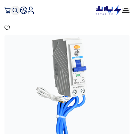
تيار تك إنارة وكهرباء