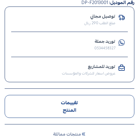
رقم الموديل:
DP-F2013001
,
قواطع
توصيل مجاني
كهربائية
مبلغ الطلب 290 ريال
,
طبالين
توريد جملة
كهرباء
0534458327
,
طبلون
كهرباء
توريد للمشاريع
عروض اسعار للشركات والمؤسسات
,
طبلون
تقييمات
المنتج
منتجات مماثلة