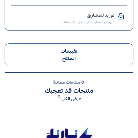
,
الإنارة
توريد للمشاريع
,
عروض اسعار للشركات والمؤسسات
ضوء
,
ضوء
المستودعات
تقييمات
,
المنتج
اضاءة
مستودع
,
منتجات مماثلة
اناره
منتجات قد تعجبك
مستودع
عرض الكل
,
إنارة
مستودعات