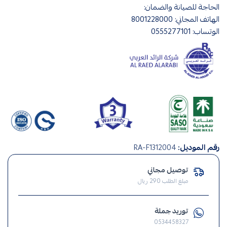
الحاجة للصيانة والضمان:
الهاتف المجاني: 8001228000
الوتساب: 0555277101
صناعة
رقم الموديل:
RA-F1312004
سعودي
,
توصيل مجاني
صيانة
مبلغ الطلب 290 ريال
منزلية
,
توريد جملة
انارة
0534458327