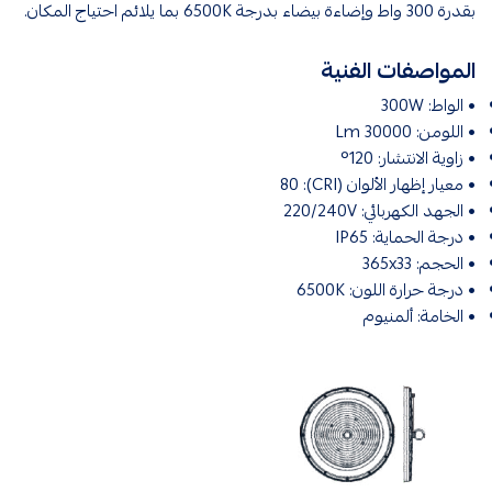
بقدرة 300 واط وإضاءة بيضاء بدرجة 6500K بما يلائم احتياج المكان.
المواصفات الفنية
• الواط: 300W
• اللومن: 30000 Lm
• زاوية الانتشار: 120°
• معيار إظهار الألوان (CRI): 80
• الجهد الكهربائي: 220/240V
• درجة الحماية: IP65
• الحجم: 365x33
• درجة حرارة اللون: 6500K
• الخامة: ألمنيوم