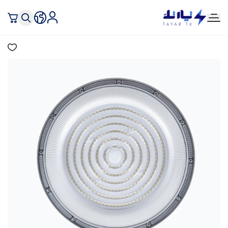
تيار تك إنارة وكهرباء