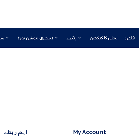
فلٹرز
بجلی کا کنکشن
پنکھے
ڈسٹری بیوشن بورڈ
ساک
My Account
اہم رابطے