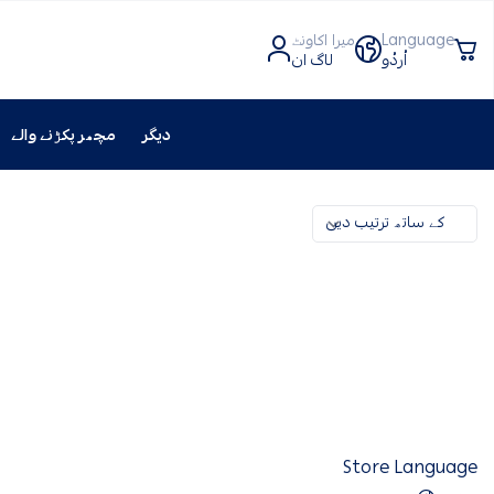
Language
میرا اکاونٹ
لاگ ان
دیگر
مچھر پکڑنے والے
Store Language