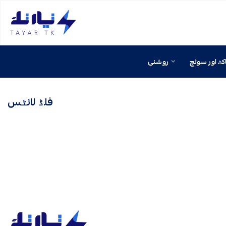
tirtk
ٹ اور سوئچ
روشنی
فلڈ لائٹس