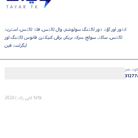
tirtk
انڈور اور آؤٹ ڈور لائٹنگ سولوشنز، وال لائٹس، فلڈ لائٹس، اسٹریٹ
لائٹس، ساکٹ، سوئچ، سرکٹ بریکر، برقی کنیکٹرز، فانوس لائٹنگ اور
ایگزاسٹ فین
اونٹ نمبر
31277
tirtk
کاپی رائٹ | 2026