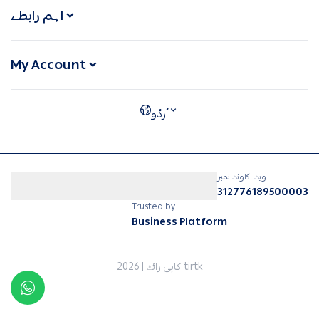
اہم رابطے
My Account
ویٹ اکاونٹ نمبر
312776189500003
Trusted by
Business Platform
tirtk
کاپی رائٹ | 2026