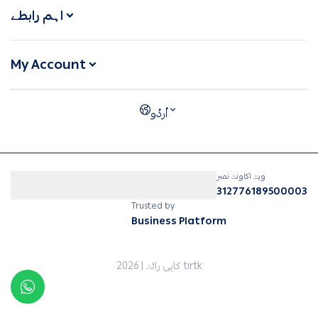
اہم رابطے
My Account
ویٹ اکاونٹ نمبر
312776189500003
Trusted by
Business Platform
tirtk
کاپی رائٹ | 2026