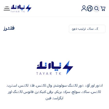
tirtk
فلٹرز
tirtk
انڈور اور آؤٹ ڈور لائٹنگ سولوشنز، وال لائٹس، فلڈ لائٹس، اسٹریٹ
لائٹس، ساکٹ، سوئچ، سرکٹ بریکر، برقی کنیکٹرز، فانوس لائٹنگ اور
ایگزاسٹ فین