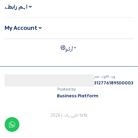
اہم رابطے
My Account
ویٹ اکاونٹ نمبر
312776189500003
Trusted by
Business Platform
tirtk
کاپی رائٹ | 2026