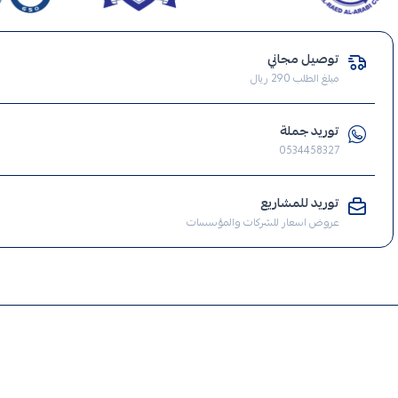
انارة
جدارية
توصيل مجاني
المنيوم
مبلغ الطلب 290 ريال
,
انارة
المنيوم
توريد جملة
0534458327
,
انارة
جدارية
توريد للمشاريع
,
عروض اسعار للشركات والمؤسسات
انارة