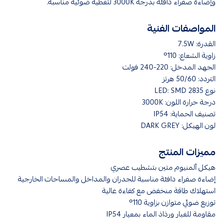
وإضاءة صفراء دافئة بدرجة 3000K لتغطية ضوئية مناسبة.
المواصفات الفنية
القدرة: 7.5W
زاوية الشعاع: 110°
الجهد المدخل: 220-240 فولت
التردد: 50/60 هرتز
نوع LED: SMD 2835
درجة حرارة اللون: 3000K
تصنيف الحماية: IP54
لون الهيكل: DARK GREY
مميزات المنتج
هيكل ألمنيوم متين بتشطيب عصري
إضاءة صفراء دافئة مناسبة للجدران والمداخل والمساحات الخارجية
استهلاك طاقة منخفض مع كفاءة عالية
توزيع ضوئي متوازن بزاوية 110°
مقاومة للغبار ورذاذ الماء بمعيار IP54