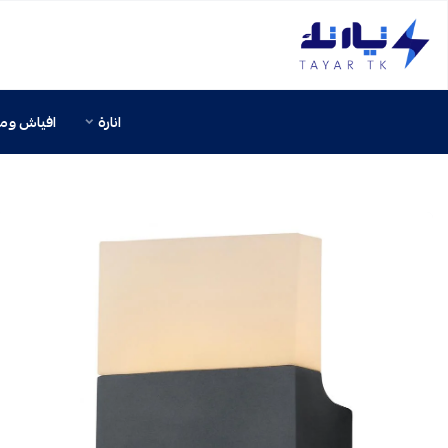
تيار تك إنارة وكهرباء
انارة
افياش ومف