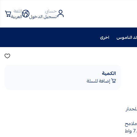
حسابي
اللغة
تسجيل الدخول
العربية
د الناموس
اخرى
الكمية
إضافة للسلة
لجدار
ملامح
الديكور المعماري بشكل متوازن وأنيق. ويقدّم هذا الموديل إضاءته بقدرة 7.5 واط