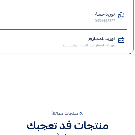
,
ناموس
توريد جملة
,
0534458327
مصيدة
ناموس
توريد للمشاريع
,
عروض اسعار للشركات والمؤسسات
مصايد
ناموس
,
مصايد
منتجات مماثلة
منتجات قد تعجبك