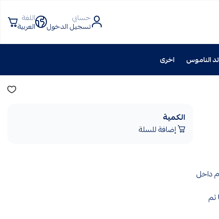
حسابي
اللغة
تسجيل الدخول
العربية
د الناموس
اخرى
الكمية
إضافة للسلة
م داخل
تُركَّب في الأماكن التي يتجمّع فيها الناموس، وتعمل بجذب الحشرات بضوء UV ثم