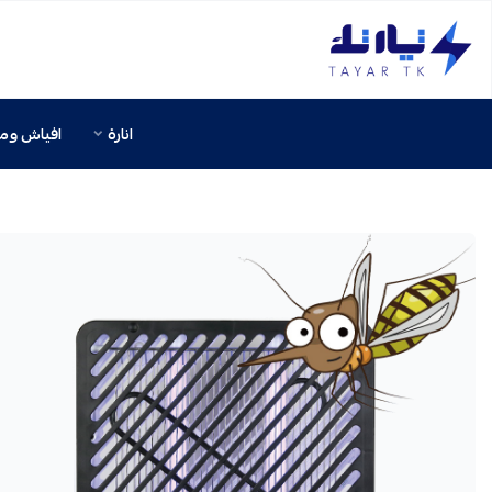
تيار تك إنارة وكهرباء
انارة
افياش ومف