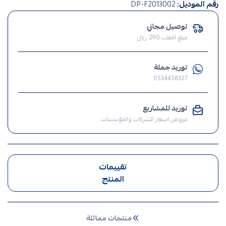
رقم الموديل:
DP-F2013002
,
قواطع
توصيل مجاني
كهربائية
مبلغ الطلب 290 ريال
,
طبالين
توريد جملة
كهرباء
0534458327
,
طبلون
كهرباء
توريد للمشاريع
عروض اسعار للشركات والمؤسسات
,
طبلون
تقييمات
المنتج
منتجات مماثلة