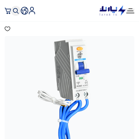
تيار تك إنارة وكهرباء