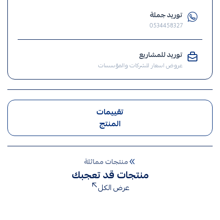
,
توريد جملة
مفتاح
0534458327
,
الافياش
توريد للمشاريع
,
عروض اسعار للشركات والمؤسسات
افياش
تقييمات
المنتج
منتجات مماثلة
منتجات قد تعجبك
عرض الكل