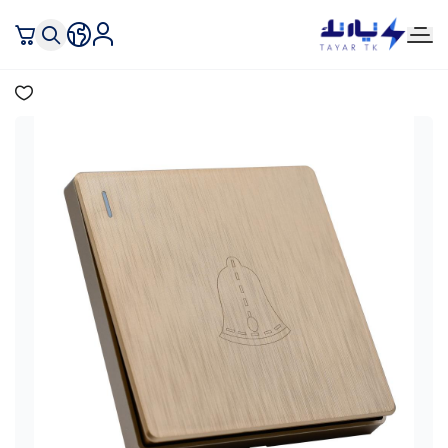
تيار تك إنارة وكهرباء