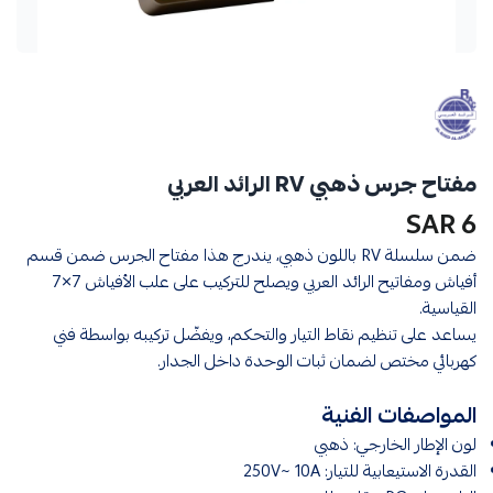
مفتاح جرس ذهبي RV الرائد العربي
6 SAR
ضمن سلسلة RV باللون ذهبي، يندرج هذا مفتاح الجرس ضمن قسم
أفياش ومفاتيح الرائد العربي ويصلح للتركيب على علب الأفياش 7×7
القياسية.
يساعد على تنظيم نقاط التيار والتحكم، ويفضّل تركيبه بواسطة فني
كهربائي مختص لضمان ثبات الوحدة داخل الجدار.
المواصفات الفنية
لون الإطار الخارجي: ذهبي
القدرة الاستيعابية للتيار: 250V~ 10A