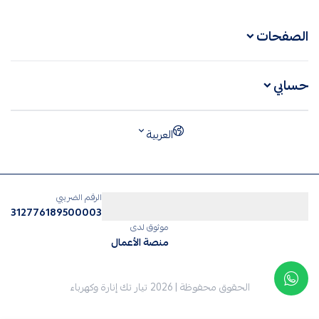
الصفحات
حسابي
العربية
الرقم الضريبي
312776189500003
موثوق لدى
منصة الأعمال
الحقوق محفوظة | 2026
تيار تك إنارة وكهرباء