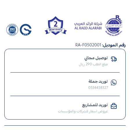
صناعة
رقم الموديل:
RA-F0502001
سعودي
,
توصيل مجاني
صيانة
مبلغ الطلب 290 ريال
منزلية
,
توريد جملة
انارة
0534458327
,
الإنارة
توريد للمشاريع
,
عروض اسعار للشركات والمؤسسات
ضوء