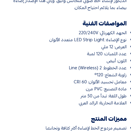
الديكور لإنشاء خط ضوئي متجانس وأنيق. ويأتي هذا الإصدار إضاءة
بيضاء بما يلائم احتياج المكان.
المواصفات الفنية
الجهد الكهربائي: 220/240V
نوع الإضاءة: LED Strip Light متعدد الألوان
العرض: 12 ملي
عدد اللمبات: 120 لمبة
اللون: أبيض
عدد الخطوط: 2 Line (Wireless)
زاوية الشعاع: 120°
معامل تجسيد الألوان: 60 CRI
مادة التصنيع: PVC مرن
طول اللفة: تبدأ من 50 متر
العلامة التجارية: الرائد العربي
مميزات المنتج
تصميم مزدوج الخط لإضاءة أكثر كثافة وتجانسًا