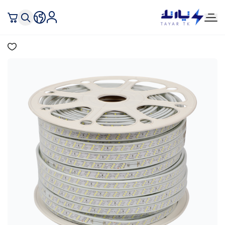
تيار تك إنارة وكهرباء