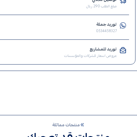
صيانة
مبلغ الطلب 290 ريال
منزلية
,
توريد جملة
انارة
0534458327
,
الإنارة
توريد للمشاريع
,
عروض اسعار للشركات والمؤسسات
ضوء
,
إنارة
ماجنتك
,
إنارة
ماجنتك
لايت
,
منتجات مماثلة
ماجنتك
,