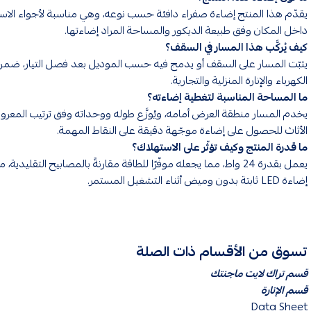
يقدّم هذا المنتج إضاءة صفراء دافئة حسب نوعه، وهي مناسبة لأجواء الاس
داخل المكان وفق طبيعة الديكور والمساحة المراد إضاءتها.
كيف يُركَّب هذا المسار في السقف؟
يثبّت المسار على السقف أو يدمج فيه حسب الموديل بعد فصل التيار، ضمن
الكهرباء والإنارة المنزلية والتجارية.
ما المساحة المناسبة لتغطية إضاءته؟
يخدم المسار منطقة العرض أمامه، ويُوزَّع طوله ووحداته وفق ترتيب المعرو
الأثاث للحصول على إضاءة موجّهة دقيقة على النقاط المهمة.
ما قدرة المنتج وكيف تؤثّر على الاستهلاك؟
يعمل بقدرة 24 واط، مما يجعله موفّرًا للطاقة مقارنةً بالمصابيح التقليدية
إضاءة LED ثابتة بدون وميض أثناء التشغيل المستمر.
تسوق من الأقسام ذات الصلة
قسم تراك لايت ماجنتك
قسم الإنارة
Data Sheet