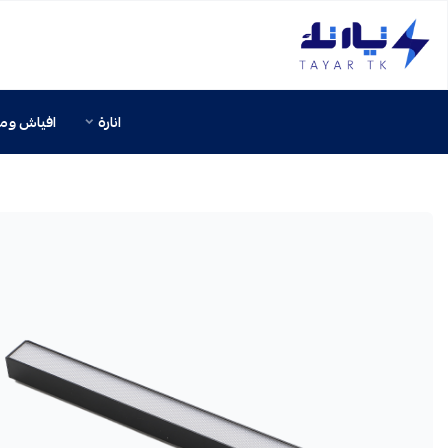
تيار تك إنارة وكهرباء
انارة
افياش ومف