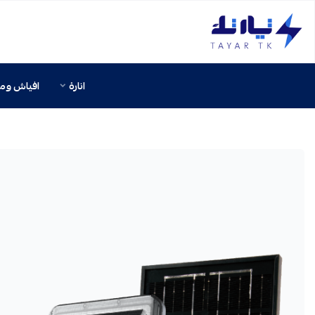
تيار تك إنارة وكهرباء
انارة
افياش ومف