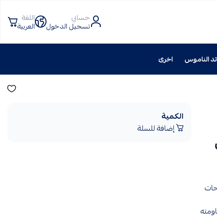
حسابي
اللغة
تسجيل الدخول
العربية
د الناموس
اخرى
الكمية
إضافة للسلة
يض
حات
ومته