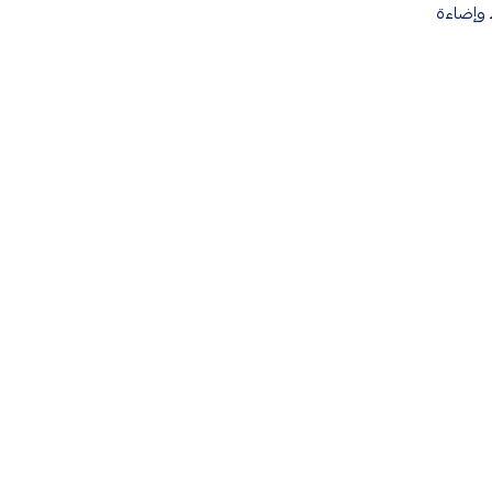
ت المفتوحة. ويتميّز هذا الموديل بقدرة 400 واط وإضاءة