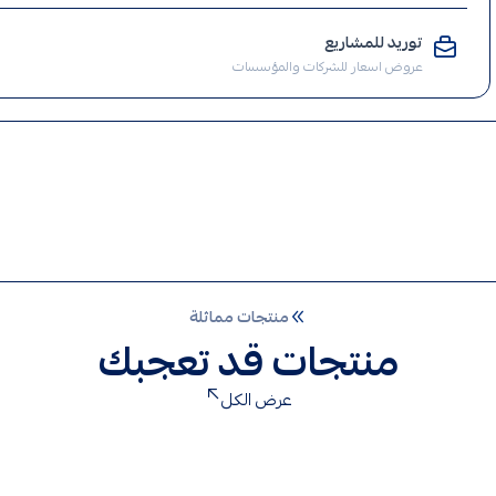
الإنارة
توريد للمشاريع
,
عروض اسعار للشركات والمؤسسات
ضوء
,
كشاف
طاقة
شمسية
,
طاقة
شمسية
,
منتجات مماثلة
كشافات
منتجات قد تعجبك
طاقة
شمسية
,
عرض الكل
كشافات