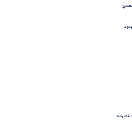
يل الشمسي
 ونظام تبديد
للصيانة