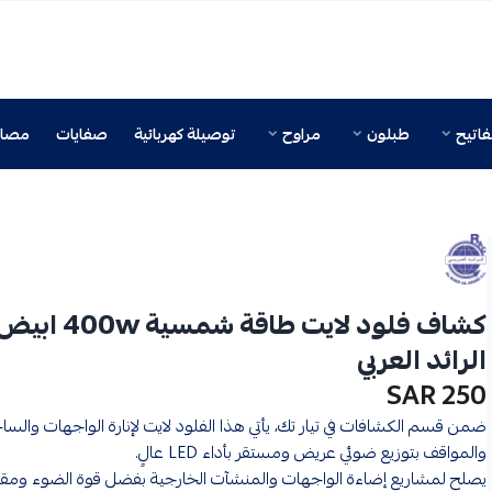
اتيح
طبلون
مراوح
توصيلة كهربائية
صفايات
مصائ
كشاف فلود لايت طاقة شمسية 400w اب
الرائد العربي
250 SAR
ضمن قسم الكشافات في تيار تك، يأتي هذا الفلود لايت لإنارة الواجهات والسا
والمواقف بتوزيع ضوئي عريض ومستقر بأداء LED عالٍ.
يصلح لمشاريع إضاءة الواجهات والمنشآت الخارجية بفضل قوة الضوء ومقا