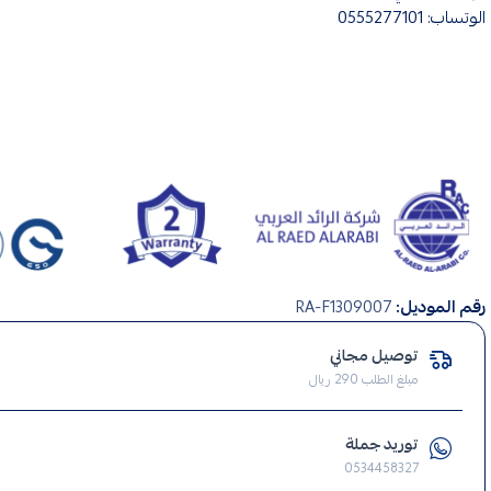
الوتساب: 0555277101
صناعة
رقم الموديل:
RA-F1309007
سعودي
,
توصيل مجاني
صيانة
مبلغ الطلب 290 ريال
منزلية
,
توريد جملة
انارة
0534458327
,