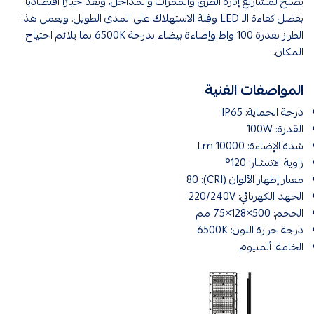
يصلح لمشاريع إنارة الطرق والممرات والمداخل، ويعدّ خيارًا اقتصاديًا
بفضل كفاءة الـ LED وقلة الاستهلاك على المدى الطويل. ويعمل هذا
الطراز بقدرة 100 واط وإضاءة بيضاء بدرجة 6500K بما يلائم احتياج
المكان.
المواصفات الفنية
درجة الحماية: IP65
القدرة: 100W
شدة الإضاءة: 10000 Lm
زاوية الانتشار: 120°
معيار إظهار الألوان (CRI): 80
الجهد الكهربائي: 220/240V
الحجم: 500×128×75 مم
درجة حرارة اللون: 6500K
الخامة: ألمنيوم