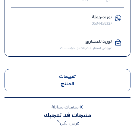
منزلية
,
توريد جملة
انارة
0534458327
,
الإنارة
توريد للمشاريع
,
عروض اسعار للشركات والمؤسسات
ضوء
,
اناره
شوارع
تقييمات
,
المنتج
كشاف
شوارع
,
منتجات مماثلة
كشافات
منتجات قد تعجبك
شوارع
عرض الكل
,
كشافات