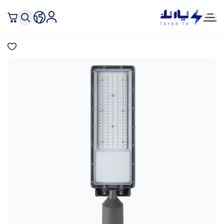
تيار تك إنارة وكهرباء